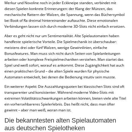
Merkur und Novoline noch in jeder Eckkneipe standen, verbindet mit
diesen Spielen konkrete Erinnerungen: der Klang der Münzen, das
mechanische Rattern der Walzen, die Spannung, wenn das Büchersymbol
bei Book of Ra dreimal hintereinander auftauchte. Diese emotionalen
Verbindungen lassen sich durch moderne 3D-Slots nicht einfach ersetzen.
Aber es geht nicht nur um Sentimentalität. Alte Spielautomaten haben
handfeste spielerische Vorteile. Die Spielmechanik ist überschaubar:
meistens drei oder fünf Walzen, wenige Gewinnlinien, einfache
Bonusfeatures. Man muss sich nicht durch Seiten von Spielanleitungen
arbeiten oder komplexe Freispielmechaniken verstehen. Man startet das
Spiel und weiß sofort, worauf es ankommt. Diese Zugänglichkeit hat auch
einen praktischen Grund – die alten Spiele wurden für physische
Automaten entwickelt, bei denen die Bedienung intuitiv sein musste.
Ein weiterer Aspekt: Die Auszahlungsquoten bei klassischen Slots sind oft
transparenter und konsistenter. Während moderne Video-Slots mit
extremen Volatilitätsschwankungen arbeiten können, bieten viele alte Titel
ein vorhersehbareres Spielerlebnis. Das heißt nicht, dass man öfter
gewinnt – aber man weiß, woran man ist.
Die bekanntesten alten Spielautomaten
aus deutschen Spielotheken