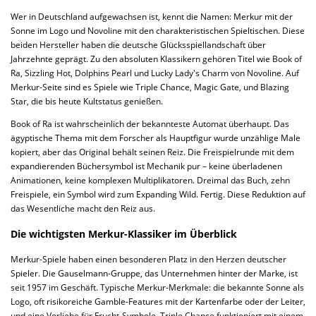
Wer in Deutschland aufgewachsen ist, kennt die Namen: Merkur mit der
Sonne im Logo und Novoline mit den charakteristischen Spieltischen. Diese
beiden Hersteller haben die deutsche Glücksspiellandschaft über
Jahrzehnte geprägt. Zu den absoluten Klassikern gehören Titel wie Book of
Ra, Sizzling Hot, Dolphins Pearl und Lucky Lady's Charm von Novoline. Auf
Merkur-Seite sind es Spiele wie Triple Chance, Magic Gate, und Blazing
Star, die bis heute Kultstatus genießen.
Book of Ra ist wahrscheinlich der bekannteste Automat überhaupt. Das
ägyptische Thema mit dem Forscher als Hauptfigur wurde unzählige Male
kopiert, aber das Original behält seinen Reiz. Die Freispielrunde mit dem
expandierenden Büchersymbol ist Mechanik pur – keine überladenen
Animationen, keine komplexen Multiplikatoren. Dreimal das Buch, zehn
Freispiele, ein Symbol wird zum Expanding Wild. Fertig. Diese Reduktion auf
das Wesentliche macht den Reiz aus.
Die wichtigsten Merkur-Klassiker im Überblick
Merkur-Spiele haben einen besonderen Platz in den Herzen deutscher
Spieler. Die Gauselmann-Gruppe, das Unternehmen hinter der Marke, ist
seit 1957 im Geschäft. Typische Merkur-Merkmale: die bekannte Sonne als
Logo, oft risikoreiche Gamble-Features mit der Kartenfarbe oder der Leiter,
und eine Vorliebe für Frucht-Symbole. Triple Chance funktioniert mit einem