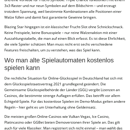
3x3-Raster und nur neun Symbolen auf dem Bildschirm – und erzeugt
trotzdem Spannung, weil bestimmte Kombinationen alle Positionen einer
Walze füllen und damit fast garantierte Gewinne bringen.
Blazing Star hingegen ist ein klassischer Frucht-Slot ohne Schnickschnack.
Keine Freispiele, keine Bonusspiele – nur reine Walzenaktion mit einer
Auszahlungstabelle, die man auf einen Blick erfasst. Es ist diese Ehrlichkeit,
die viele Spieler schätzen: Man muss nicht erst sechs verschiedene
Features freischalten, um zu verstehen, was das Spiel kann.
Wo man alte Spielautomaten kostenlos
spielen kann
Die rechtliche Situation für Online-Glücksspiel in Deutschland hat sich mit
dem Glücksspielstaatsvertrag 2021 grundlegend geändert. Die
Gemeinsame Glücksspielbehörde der Länder (GGL) vergibt Lizenzen an
Casinos, die bestimmte strenge Auflagen erfüllen. Das betrifft vor allem
Echtgeld-Spiele. Für das kostenlose Spielen im Demo-Modus gelten andere
Regeln – hier geht es um Unterhaltung ohne Geldeinsatz.
Die meisten großen Online-Casinos wie Vulkan Vegas, Ice Casino,
Platincasino oder GGBet bieten Demoversionen ihrer Spiele an. Das gilt
auch für viele Klassiker. Man registriert sich nicht einmal – man wählt das