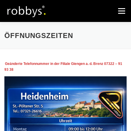
Zum
Inhalt
Menü
springen
ROBBYS.®
ÖFFNUNGSZEITEN
ÖFFNUNGSZEITEN
KURSE & TERMINE
ANMELDUNG
KONTAKT
Geänderte Telefonnummer in der Filiale Giengen a. d. Brenz 07322 – 91
93 38
IMPRESSUM
SHOP