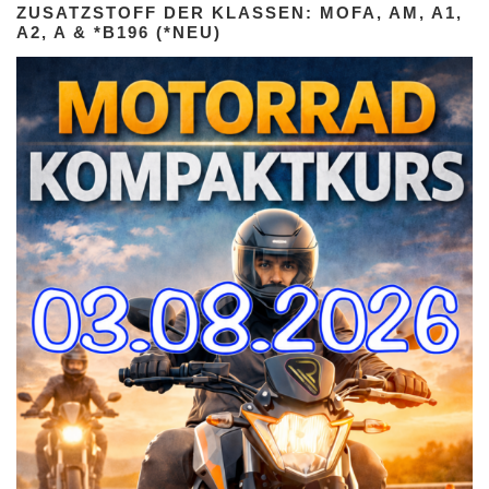
ZUSATZSTOFF DER KLASSEN: MOFA, AM, A1,
A2, A & *B196 (*NEU)