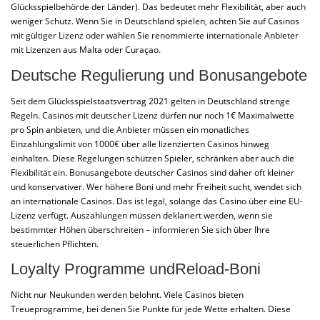
Glücksspielbehörde der Länder). Das bedeutet mehr Flexibilität, aber auch
weniger Schutz. Wenn Sie in Deutschland spielen, achten Sie auf Casinos
mit gültiger Lizenz oder wählen Sie renommierte internationale Anbieter
mit Lizenzen aus Malta oder Curaçao.
Deutsche Regulierung und Bonusangebote
Seit dem Glücksspielstaatsvertrag 2021 gelten in Deutschland strenge
Regeln. Casinos mit deutscher Lizenz dürfen nur noch 1€ Maximalwette
pro Spin anbieten, und die Anbieter müssen ein monatliches
Einzahlungslimit von 1000€ über alle lizenzierten Casinos hinweg
einhalten. Diese Regelungen schützen Spieler, schränken aber auch die
Flexibilität ein. Bonusangebote deutscher Casinos sind daher oft kleiner
und konservativer. Wer höhere Boni und mehr Freiheit sucht, wendet sich
an internationale Casinos. Das ist legal, solange das Casino über eine EU-
Lizenz verfügt. Auszahlungen müssen deklariert werden, wenn sie
bestimmter Höhen überschreiten – informieren Sie sich über Ihre
steuerlichen Pflichten.
Loyalty Programme undReload-Boni
Nicht nur Neukunden werden belohnt. Viele Casinos bieten
Treueprogramme, bei denen Sie Punkte für jede Wette erhalten. Diese