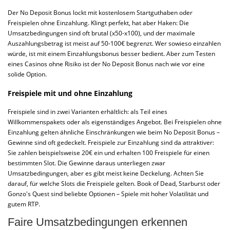
Der No Deposit Bonus lockt mit kostenlosem Startguthaben oder
Freispielen ohne Einzahlung. Klingt perfekt, hat aber Haken: Die
Umsatzbedingungen sind oft brutal (x50-x100), und der maximale
Auszahlungsbetrag ist meist auf 50-100€ begrenzt. Wer sowieso einzahlen
würde, ist mit einem Einzahlungsbonus besser bedient. Aber zum Testen
eines Casinos ohne Risiko ist der No Deposit Bonus nach wie vor eine
solide Option.
Freispiele mit und ohne Einzahlung
Freispiele sind in zwei Varianten erhältlich: als Teil eines
Willkommenspakets oder als eigenständiges Angebot. Bei Freispielen ohne
Einzahlung gelten ähnliche Einschränkungen wie beim No Deposit Bonus –
Gewinne sind oft gedeckelt. Freispiele zur Einzahlung sind da attraktiver:
Sie zahlen beispielsweise 20€ ein und erhalten 100 Freispiele für einen
bestimmten Slot. Die Gewinne daraus unterliegen zwar
Umsatzbedingungen, aber es gibt meist keine Deckelung. Achten Sie
darauf, für welche Slots die Freispiele gelten. Book of Dead, Starburst oder
Gonzo's Quest sind beliebte Optionen – Spiele mit hoher Volatilität und
gutem RTP.
Faire Umsatzbedingungen erkennen