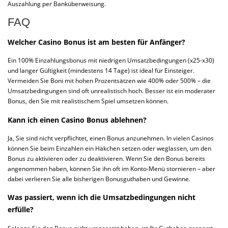
Auszahlung per Banküberweisung.
FAQ
Welcher Casino Bonus ist am besten für Anfänger?
Ein 100% Einzahlungsbonus mit niedrigen Umsatzbedingungen (x25-x30)
und langer Gültigkeit (mindestens 14 Tage) ist ideal für Einsteiger.
Vermeiden Sie Boni mit hohen Prozentsätzen wie 400% oder 500% – die
Umsatzbedingungen sind oft unrealistisch hoch. Besser ist ein moderater
Bonus, den Sie mit realistischem Spiel umsetzen können.
Kann ich einen Casino Bonus ablehnen?
Ja, Sie sind nicht verpflichtet, einen Bonus anzunehmen. In vielen Casinos
können Sie beim Einzahlen ein Häkchen setzen oder weglassen, um den
Bonus zu aktivieren oder zu deaktivieren. Wenn Sie den Bonus bereits
angenommen haben, können Sie ihn oft im Konto-Menü stornieren – aber
dabei verlieren Sie alle bisherigen Bonusguthaben und Gewinne.
Was passiert, wenn ich die Umsatzbedingungen nicht
erfülle?