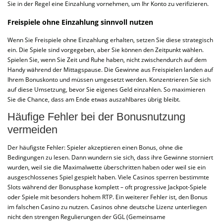
Sie in der Regel eine Einzahlung vornehmen, um Ihr Konto zu verifizieren.
Freispiele ohne Einzahlung sinnvoll nutzen
Wenn Sie Freispiele ohne Einzahlung erhalten, setzen Sie diese strategisch
ein. Die Spiele sind vorgegeben, aber Sie können den Zeitpunkt wählen.
Spielen Sie, wenn Sie Zeit und Ruhe haben, nicht zwischendurch auf dem
Handy während der Mittagspause. Die Gewinne aus Freispielen landen auf
Ihrem Bonuskonto und müssen umgesetzt werden. Konzentrieren Sie sich
auf diese Umsetzung, bevor Sie eigenes Geld einzahlen. So maximieren
Sie die Chance, dass am Ende etwas auszahlbares übrig bleibt.
Häufige Fehler bei der Bonusnutzung
vermeiden
Der häufigste Fehler: Spieler akzeptieren einen Bonus, ohne die
Bedingungen zu lesen. Dann wundern sie sich, dass ihre Gewinne storniert
wurden, weil sie die Maximalwette überschritten haben oder weil sie ein
ausgeschlossenes Spiel gespielt haben. Viele Casinos sperren bestimmte
Slots während der Bonusphase komplett – oft progressive Jackpot-Spiele
oder Spiele mit besonders hohem RTP. Ein weiterer Fehler ist, den Bonus
im falschen Casino zu nutzen. Casinos ohne deutsche Lizenz unterliegen
nicht den strengen Regulierungen der GGL (Gemeinsame