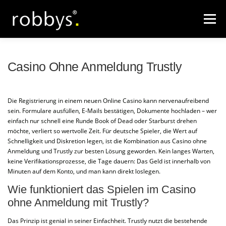
Zum
Inhalt
Menü
springen
ROBBYS.®
ÖFFNUNGSZEITEN
Casino Ohne Anmeldung Trustly
KURSE & TERMINE
ANMELDUNG
KONTAKT
Die Registrierung in einem neuen Online Casino kann nervenaufreibend
sein. Formulare ausfüllen, E-Mails bestätigen, Dokumente hochladen – wer
einfach nur schnell eine Runde Book of Dead oder Starburst drehen
möchte, verliert so wertvolle Zeit. Für deutsche Spieler, die Wert auf
IMPRESSUM
SHOP
Schnelligkeit und Diskretion legen, ist die Kombination aus Casino ohne
Anmeldung und Trustly zur besten Lösung geworden. Kein langes Warten,
keine Verifikationsprozesse, die Tage dauern: Das Geld ist innerhalb von
Minuten auf dem Konto, und man kann direkt loslegen.
Wie funktioniert das Spielen im Casino
ohne Anmeldung mit Trustly?
Das Prinzip ist genial in seiner Einfachheit. Trustly nutzt die bestehende