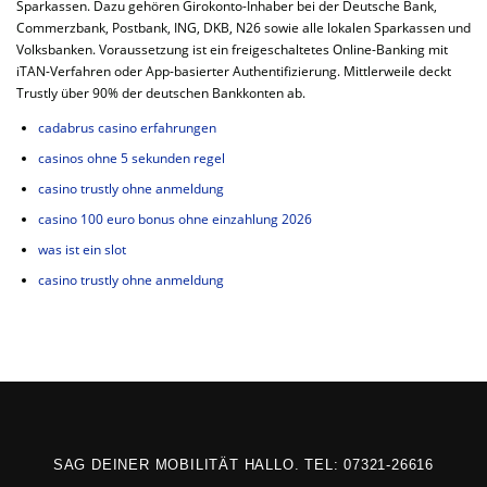
Sparkassen. Dazu gehören Girokonto-Inhaber bei der Deutsche Bank,
Commerzbank, Postbank, ING, DKB, N26 sowie alle lokalen Sparkassen und
Volksbanken. Voraussetzung ist ein freigeschaltetes Online-Banking mit
iTAN-Verfahren oder App-basierter Authentifizierung. Mittlerweile deckt
Trustly über 90% der deutschen Bankkonten ab.
cadabrus casino erfahrungen
casinos ohne 5 sekunden regel
casino trustly ohne anmeldung
casino 100 euro bonus ohne einzahlung 2026
was ist ein slot
casino trustly ohne anmeldung
SAG DEINER MOBILITÄT HALLO. TEL: 07321-26616