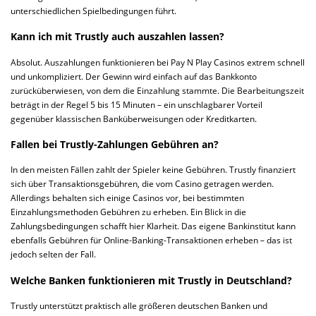
unterschiedlichen Spielbedingungen führt.
Kann ich mit Trustly auch auszahlen lassen?
Absolut. Auszahlungen funktionieren bei Pay N Play Casinos extrem schnell
und unkompliziert. Der Gewinn wird einfach auf das Bankkonto
zurücküberwiesen, von dem die Einzahlung stammte. Die Bearbeitungszeit
beträgt in der Regel 5 bis 15 Minuten – ein unschlagbarer Vorteil
gegenüber klassischen Banküberweisungen oder Kreditkarten.
Fallen bei Trustly-Zahlungen Gebühren an?
In den meisten Fällen zahlt der Spieler keine Gebühren. Trustly finanziert
sich über Transaktionsgebühren, die vom Casino getragen werden.
Allerdings behalten sich einige Casinos vor, bei bestimmten
Einzahlungsmethoden Gebühren zu erheben. Ein Blick in die
Zahlungsbedingungen schafft hier Klarheit. Das eigene Bankinstitut kann
ebenfalls Gebühren für Online-Banking-Transaktionen erheben – das ist
jedoch selten der Fall.
Welche Banken funktionieren mit Trustly in Deutschland?
Trustly unterstützt praktisch alle größeren deutschen Banken und