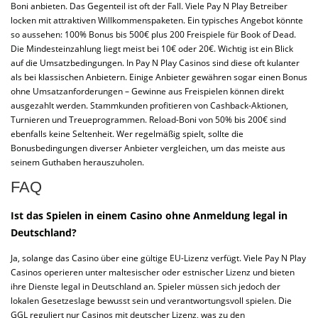
Boni anbieten. Das Gegenteil ist oft der Fall. Viele Pay N Play Betreiber
locken mit attraktiven Willkommenspaketen. Ein typisches Angebot könnte
so aussehen: 100% Bonus bis 500€ plus 200 Freispiele für Book of Dead.
Die Mindesteinzahlung liegt meist bei 10€ oder 20€. Wichtig ist ein Blick
auf die Umsatzbedingungen. In Pay N Play Casinos sind diese oft kulanter
als bei klassischen Anbietern. Einige Anbieter gewähren sogar einen Bonus
ohne Umsatzanforderungen – Gewinne aus Freispielen können direkt
ausgezahlt werden. Stammkunden profitieren von Cashback-Aktionen,
Turnieren und Treueprogrammen. Reload-Boni von 50% bis 200€ sind
ebenfalls keine Seltenheit. Wer regelmäßig spielt, sollte die
Bonusbedingungen diverser Anbieter vergleichen, um das meiste aus
seinem Guthaben herauszuholen.
FAQ
Ist das Spielen in einem Casino ohne Anmeldung legal in
Deutschland?
Ja, solange das Casino über eine gültige EU-Lizenz verfügt. Viele Pay N Play
Casinos operieren unter maltesischer oder estnischer Lizenz und bieten
ihre Dienste legal in Deutschland an. Spieler müssen sich jedoch der
lokalen Gesetzeslage bewusst sein und verantwortungsvoll spielen. Die
GGL reguliert nur Casinos mit deutscher Lizenz, was zu den