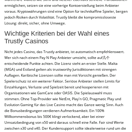
ermöglichen, setzen sie eine vorherige Kontoerstellung beim Anbieter
voraus. Kryptowährungen sind eine Option für technikaffine Spieler, bergen
jedoch Risiken durch Volatilität. Trustly bleibt die kompromissloseste
Lösung: direkt, sicher, ohne Umwege.
Wichtige Kriterien bei der Wahl eines
Trustly Casinos
Nicht jedes Casino, das Trustly anbietet, ist automatisch empfehlenswert.
Wer sich nach einem Pay N Play Anbieter umsieht, sollte auf几个
entscheidende Punkte achten. Die Lizenz steht an erster Stelle. Malta
(MGA) und Estland gelten als trustworthy Jurisdiktionen mit strengen
Auflagen. Karibische Lizenzen sollte man mit Vorsicht genießen. Der
Spielerschutz ist ein weiterer Faktor. Seriöse Anbieter stellen Limits für
Einzahlungen, Verluste und Spielzeit bereit und kooperieren mit
Organisationen wie GamCare oder OASIS. Die Spielauswahl muss
stimmen. Ohne Top-Provider wie NetEnt, Play'n GO, Pragmatic Play und
Evolution Gaming für das Live Casino macht das Ganze wenig Sinn. Auch
die Bonusbedingungen verdienen Aufmerksamkeit. Ein 100%
Willkommensbonus bis 500€ klingt verlockend, aber bei einer
Umsatzbedingung von x50 wird daraus schnell eine Falle. Fair sind Werte
zwischen x30 und x40. Der Kundensupport sollte idealerweise rund um die