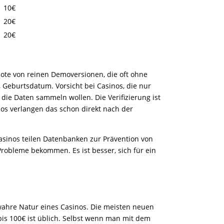
10€
20€
20€
ote von reinen Demoversionen, die oft ohne
 Geburtsdatum. Vorsicht bei Casinos, die nur
die Daten sammeln wollen. Die Verifizierung ist
nos verlangen das schon direkt nach der
Casinos teilen Datenbanken zur Prävention von
robleme bekommen. Es ist besser, sich für ein
ahre Natur eines Casinos. Die meisten neuen
s 100€ ist üblich. Selbst wenn man mit dem