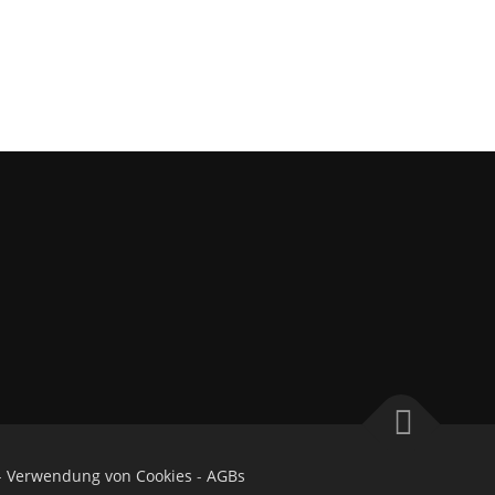
-
Verwendung von Cookies
-
AGBs