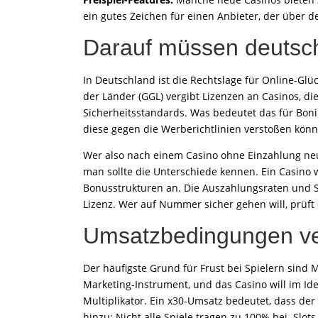
ein gutes Zeichen für einen Anbieter, der über d
Darauf müssen deutsch
In Deutschland ist die Rechtslage für Online-Glü
der Länder (GGL) vergibt Lizenzen an Casinos, d
Sicherheitsstandards. Was bedeutet das für Boni 
diese gegen die Werberichtlinien verstoßen könn
Wer also nach einem Casino ohne Einzahlung neu 
man sollte die Unterschiede kennen. Ein Casino 
Bonusstrukturen an. Die Auszahlungsraten und Spi
Lizenz. Wer auf Nummer sicher gehen will, prüft
Umsatzbedingungen ve
Der häufigste Grund für Frust bei Spielern sind 
Marketing-Instrument, und das Casino will im Ide
Multiplikator. Ein x30-Umsatz bedeutet, dass d
hinzu: Nicht alle Spiele tragen zu 100% bei. Slot