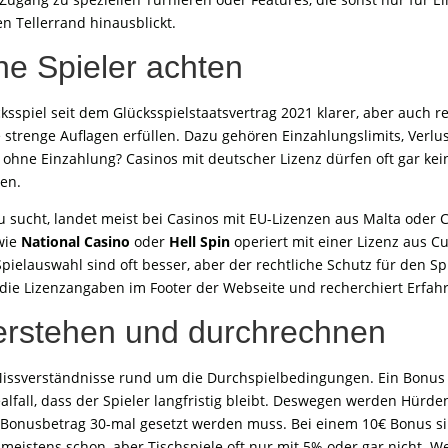
en Tellerrand hinausblickt.
e Spieler achten
cksspiel seit dem Glücksspielstaatsvertrag 2021 klarer, aber auch 
ie strenge Auflagen erfüllen. Dazu gehören Einzahlungslimits, Ve
ohne Einzahlung? Casinos mit deutscher Lizenz dürfen oft gar kein
en.
sucht, landet meist bei Casinos mit EU-Lizenzen aus Malta oder Cu
wie
National Casino
oder
Hell Spin
operiert mit einer Lizenz aus 
elauswahl sind oft besser, aber der rechtliche Schutz für den Spi
 die Lizenzangaben im Footer der Webseite und recherchiert Erfah
rstehen und durchrechnen
Missverständnisse rund um die Durchspielbedingungen. Ein Bonus ohn
alfall, dass der Spieler langfristig bleibt. Deswegen werden Hürde
er Bonusbetrag 30-mal gesetzt werden muss. Bei einem 10€ Bonus s
s meistens schon, aber Tischspiele oft nur mit 5% oder gar nicht. 