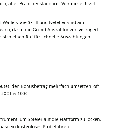
lich, aber Branchenstandard. Wer diese Regel
-Wallets wie Skrill und Neteller sind am
Casino, das ohne Grund Auszahlungen verzögert
 sich einen Ruf für schnelle Auszahlungen
deutet, den Bonusbetrag mehrfach umsetzen, oft
 50€ bis 100€.
rument, um Spieler auf die Plattform zu locken.
 quasi ein kostenloses Probefahren.