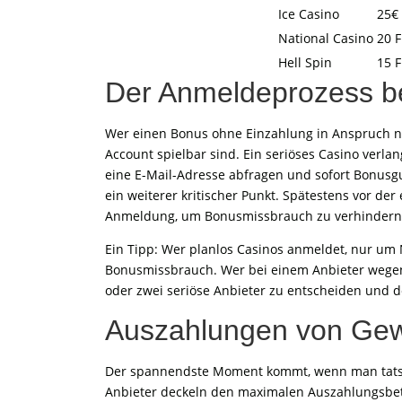
Ice Casino
25€
National Casino
20 F
Hell Spin
15 F
Der Anmeldeprozess b
Wer einen Bonus ohne Einzahlung in Anspruch ne
Account spielbar sind. Ein seriöses Casino verl
eine E-Mail-Adresse abfragen und sofort Bonusgu
ein weiterer kritischer Punkt. Spätestens vor d
Anmeldung, um Bonusmissbrauch zu verhindern. Da
Ein Tipp: Wer planlos Casinos anmeldet, nur um 
Bonusmissbrauch. Wer bei einem Anbieter wegen v
oder zwei seriöse Anbieter zu entscheiden und do
Auszahlungen von Gew
Der spannendste Moment kommt, wenn man tatsäc
Anbieter deckeln den maximalen Auszahlungsbet