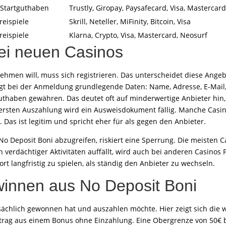
 Startguthaben
Trustly, Giropay, Paysafecard, Visa, Mastercard
reispiele
Skrill, Neteller, MiFinity, Bitcoin, Visa
reispiele
Klarna, Crypto, Visa, Mastercard, Neosurf
ei neuen Casinos
hmen will, muss sich registrieren. Das unterscheidet diese Angeb
angt bei der Anmeldung grundlegende Daten: Name, Adresse, E-Mail,
thaben gewähren. Das deutet oft auf minderwertige Anbieter hin, 
er ersten Auszahlung wird ein Ausweisdokument fällig. Manche Casi
s ist legitim und spricht eher für als gegen den Anbieter.
No Deposit Boni abzugreifen, riskiert eine Sperrung. Die meisten 
erdächtiger Aktivitäten auffällt, wird auch bei anderen Casinos P
rt langfristig zu spielen, als ständig den Anbieter zu wechseln.
innen aus No Deposit Boni
hlich gewonnen hat und auszahlen möchte. Hier zeigt sich die w
rag aus einem Bonus ohne Einzahlung. Eine Obergrenze von 50€ bi