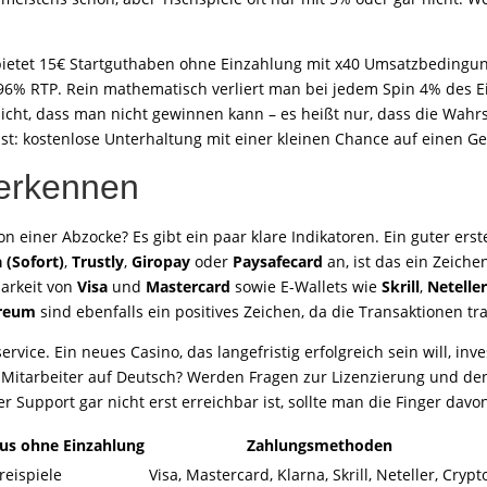
 bietet 15€ Startguthaben ohne Einzahlung mit x40 Umsatzbedingu
 96% RTP. Rein mathematisch verliert man bei jedem Spin 4% des E
nicht, dass man nicht gewinnen kann – es heißt nur, dass die Wahr
ist: kostenlose Unterhaltung mit einer kleinen Chance auf einen G
 erkennen
einer Abzocke? Es gibt ein paar klare Indikatoren. Ein guter erste
 (Sofort)
,
Trustly
,
Giropay
oder
Paysafecard
an, ist das ein Zeichen
arkeit von
Visa
und
Mastercard
sowie E-Wallets wie
Skrill
,
Neteller
reum
sind ebenfalls ein positives Zeichen, da die Transaktionen t
rvice. Ein neues Casino, das langefristig erfolgreich sein will, inv
e Mitarbeiter auf Deutsch? Werden Fragen zur Lizenzierung und 
Support gar nicht erst erreichbar ist, sollte man die Finger davon
us ohne Einzahlung
Zahlungsmethoden
reispiele
Visa, Mastercard, Klarna, Skrill, Neteller, Crypt