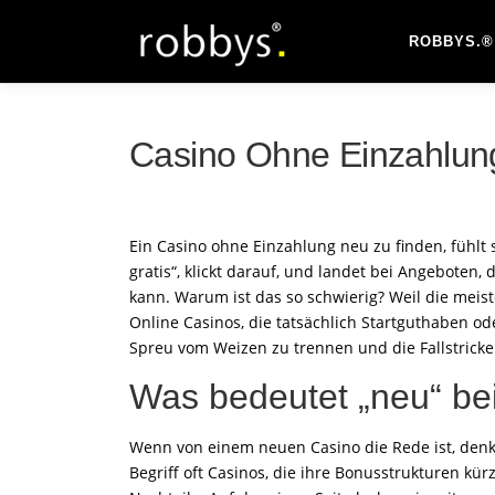
Zum
Inhalt
ROBBYS.®
springen
Casino Ohne Einzahlun
Ein Casino ohne Einzahlung neu zu finden, fühlt
gratis“, klickt darauf, und landet bei Angeboten
kann. Warum ist das so schwierig? Weil die meist
Online Casinos, die tatsächlich Startguthaben ode
Spreu vom Weizen zu trennen und die Fallstrick
Was bedeutet „neu“ bei
Wenn von einem neuen Casino die Rede ist, denke
Begriff oft Casinos, die ihre Bonusstrukturen k