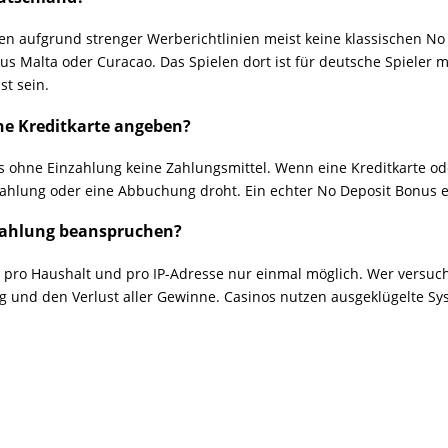
en aufgrund strenger Werberichtlinien meist keine klassischen No
us Malta oder Curacao. Das Spielen dort ist für deutsche Spieler mö
st sein.
ne Kreditkarte angeben?
us ohne Einzahlung keine Zahlungsmittel. Wenn eine Kreditkarte
zahlung oder eine Abbuchung droht. Ein echter No Deposit Bonus er
zahlung beanspruchen?
er, pro Haushalt und pro IP-Adresse nur einmal möglich. Wer versu
ng und den Verlust aller Gewinne. Casinos nutzen ausgeklügelte 