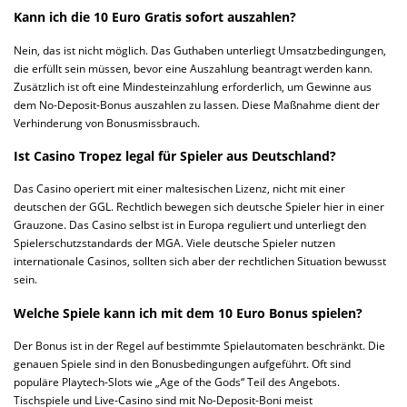
Kann ich die 10 Euro Gratis sofort auszahlen?
Nein, das ist nicht möglich. Das Guthaben unterliegt Umsatzbedingungen,
die erfüllt sein müssen, bevor eine Auszahlung beantragt werden kann.
Zusätzlich ist oft eine Mindesteinzahlung erforderlich, um Gewinne aus
dem No-Deposit-Bonus auszahlen zu lassen. Diese Maßnahme dient der
Verhinderung von Bonusmissbrauch.
Ist Casino Tropez legal für Spieler aus Deutschland?
Das Casino operiert mit einer maltesischen Lizenz, nicht mit einer
deutschen der GGL. Rechtlich bewegen sich deutsche Spieler hier in einer
Grauzone. Das Casino selbst ist in Europa reguliert und unterliegt den
Spielerschutzstandards der MGA. Viele deutsche Spieler nutzen
internationale Casinos, sollten sich aber der rechtlichen Situation bewusst
sein.
Welche Spiele kann ich mit dem 10 Euro Bonus spielen?
Der Bonus ist in der Regel auf bestimmte Spielautomaten beschränkt. Die
genauen Spiele sind in den Bonusbedingungen aufgeführt. Oft sind
populäre Playtech-Slots wie „Age of the Gods“ Teil des Angebots.
Tischspiele und Live-Casino sind mit No-Deposit-Boni meist