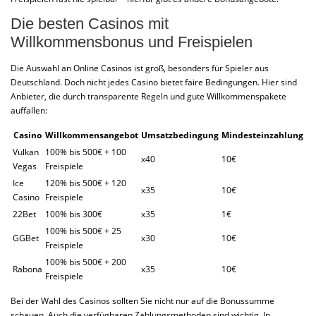
Die besten Casinos mit
Willkommensbonus und Freispielen
Die Auswahl an Online Casinos ist groß, besonders für Spieler aus
Deutschland. Doch nicht jedes Casino bietet faire Bedingungen. Hier sind
Anbieter, die durch transparente Regeln und gute Willkommenspakete
auffallen:
Casino
Willkommensangebot
Umsatzbedingung
Mindesteinzahlung
Vulkan
100% bis 500€ + 100
x40
10€
Vegas
Freispiele
Ice
120% bis 500€ + 120
x35
10€
Casino
Freispiele
22Bet
100% bis 300€
x35
1€
100% bis 500€ + 25
GGBet
x30
10€
Freispiele
100% bis 500€ + 200
Rabona
x35
10€
Freispiele
Bei der Wahl des Casinos sollten Sie nicht nur auf die Bonussumme
schauen. Auch die verfügbaren Zahlungsmethoden sind wichtig. In