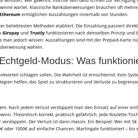
ige Minuten. Wer gewinnt, möchte sein Geld schnell zur Verfügun
Gewinne wartet. Klassische Banküberweisungen brauchen oft mehr
Ethereum
ermöglichen Auszahlungen innerhalb von Stunden.
der beliebtesten Methoden etabliert. Die Einzahlung passiert dire
ch
Giropay
und
Trustly
funktionieren nach demselben Prinzip und 
s man jedoch wissen: Auszahlungen sind mit der Prepaid-Karte nic
nküberweisung wählen.
 Echtgeld-Modus: Was funktionie
Bankvorteil schlagen sollen. Die Wahrheit ist ernüchternd: Kein S
tegien helfen, das Spiel zu strukturieren und Verluste zu begrenze
ystem. Nach jedem Verlust verdoppelt man den Einsatz auf einer 
ewinn. Theoretisch korrekt, praktisch gefährlich. Jede Roulette-Tisc
 verdoppeln. Der Verlust ist dann massiv. Ein Beispiel: Wer mit 5€ 
 oder 1000€ auf einfache Chancen. Martingale funktioniert – bis es