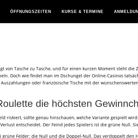
ÖFFNUNGSZEITEN
KURSE & TERMINE
ANMELDU
ingt von Tasche zu Tasche, und für einen kurzen Moment steht die Z
bbeln. Doch wie findet man im Dschungel der Online-Casinos tatsäch
lle Auszahlungen oder französische Tische mit der wünschenswerten
oulette die höchsten Gewinnch
eld riskiert, sollte genau hinschauen, welche Variante gespielt wird
erlust entscheidet. Der Feind jedes Spielers ist die grüne Null. Si
i grüne Felder: die Null und die Doppel-Null. Das verdoppelt den Hau