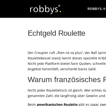
Zum
Inhalt
ROBBYS.®
springen
Echtgeld Roulette
Der Croupier ruft „Rien ne va plus“, der Ball spr
Roulettekessel stand, kennt dieses spezielle Kri
Nicht jede Plattform bietet faire Quoten, schne
Angebot hereinfällt, verschenkt bares Geld.
Warum französisches R
Nicht jeder Roulettetisch ist gleich. Wer echtes G
genannten Zahl, die langfristig über Gewinn und V
Beim
amerikanischen Roulette
gibt es sogar zwe