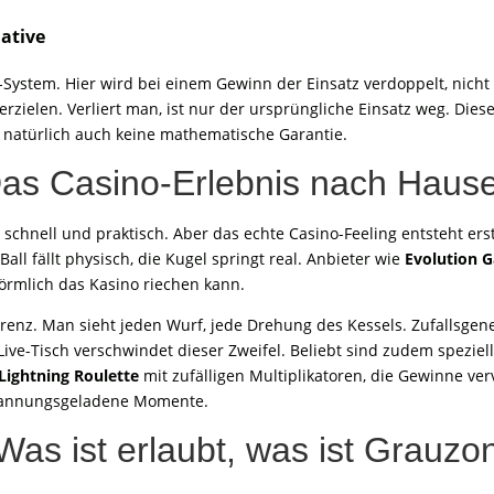
native
i-System. Hier wird bei einem Gewinn der Einsatz verdoppelt, nicht 
 erzielen. Verliert man, ist nur der ursprüngliche Einsatz weg. D
r natürlich auch keine mathematische Garantie.
Das Casino-Erlebnis nach Haus
d schnell und praktisch. Aber das echte Casino-Feeling entsteht er
all fällt physisch, die Kugel springt real. Anbieter wie
Evolution 
förmlich das Kasino riechen kann.
renz. Man sieht jeden Wurf, jede Drehung des Kessels. Zufallsgenera
ive-Tisch verschwindet dieser Zweifel. Beliebt sind zudem speziel
Lightning Roulette
mit zufälligen Multiplikatoren, die Gewinne ver
spannungsgeladene Momente.
as ist erlaubt, was ist Grauzo