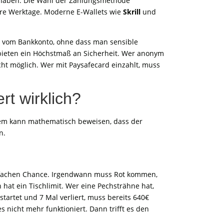
g haben. Die Wahl der Zahlungsmethode
ere Werktage. Moderne E-Wallets wie
Skrill
und
kt vom Bankkonto, ohne dass man sensible
bieten ein Höchstmaß an Sicherheit. Wer anonym
ht möglich. Wer mit Paysafecard einzahlt, muss
rt wirklich?
ystem kann mathematisch beweisen, dass der
n.
einfachen Chance. Irgendwann muss Rot kommen,
h hat ein Tischlimit. Wer eine Pechsträhne hat,
startet und 7 Mal verliert, muss bereits 640€
 nicht mehr funktioniert. Dann trifft es den