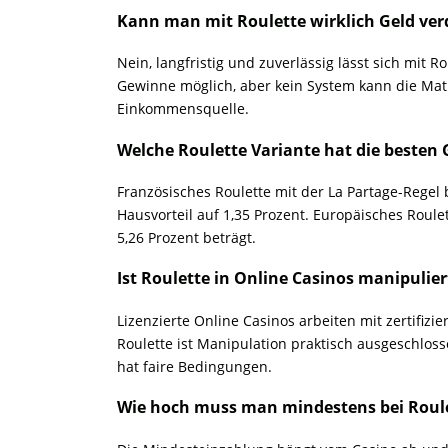
Kann man mit Roulette wirklich Geld ver
Nein, langfristig und zuverlässig lässt sich mit 
Gewinne möglich, aber kein System kann die Mathe
Einkommensquelle.
Welche Roulette Variante hat die beste
Französisches Roulette mit der La Partage-Regel 
Hausvorteil auf 1,35 Prozent. Europäisches Roulet
5,26 Prozent beträgt.
Ist Roulette in Online Casinos manipulier
Lizenzierte Online Casinos arbeiten mit zertifiz
Roulette ist Manipulation praktisch ausgeschloss
hat faire Bedingungen.
Wie hoch muss man mindestens bei Roule