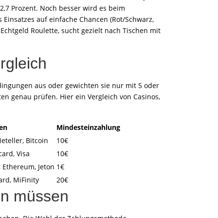
f 2,7 Prozent. Noch besser wird es beim
hres Einsatzes auf einfache Chancen (Rot/Schwarz,
Echtgeld Roulette, sucht gezielt nach Tischen mit
rgleich
dingungen aus oder gewichten sie nur mit 5 oder
n genau prüfen. Hier ein Vergleich von Casinos,
en
Mindesteinzahlung
eteller, Bitcoin
10€
card, Visa
10€
n, Ethereum, Jeton
1€
ard, MiFinity
20€
ten müssen