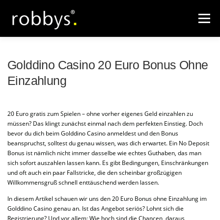
Zum
Inhalt
Menü
springen
ROBBYS.®
ÖFFNUNGSZEITEN
Golddino Casino 20 Euro Bonus Ohne
Einzahlung
KURSE & TERMINE
ANMELDUNG
KONTAKT
20 Euro gratis zum Spielen – ohne vorher eigenes Geld einzahlen zu
müssen? Das klingt zunächst einmal nach dem perfekten Einstieg. Doch
IMPRESSUM
SHOP
bevor du dich beim Golddino Casino anmeldest und den Bonus
beanspruchst, solltest du genau wissen, was dich erwartet. Ein No Deposit
Bonus ist nämlich nicht immer dasselbe wie echtes Guthaben, das man
sich sofort auszahlen lassen kann. Es gibt Bedingungen, Einschränkungen
und oft auch ein paar Fallstricke, die den scheinbar großzügigen
Willkommensgruß schnell enttäuschend werden lassen.
In diesem Artikel schauen wir uns den 20 Euro Bonus ohne Einzahlung im
Golddino Casino genau an. Ist das Angebot seriös? Lohnt sich die
Registrierung? Und vor allem: Wie hoch sind die Chancen, daraus