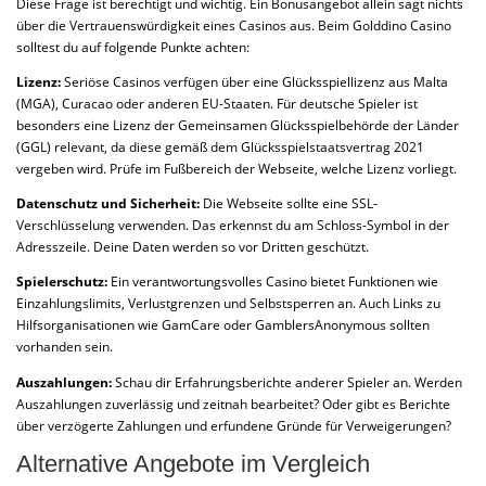
Diese Frage ist berechtigt und wichtig. Ein Bonusangebot allein sagt nichts
über die Vertrauenswürdigkeit eines Casinos aus. Beim Golddino Casino
solltest du auf folgende Punkte achten:
Lizenz:
Seriöse Casinos verfügen über eine Glücksspiellizenz aus Malta
(MGA), Curacao oder anderen EU-Staaten. Für deutsche Spieler ist
besonders eine Lizenz der Gemeinsamen Glücksspielbehörde der Länder
(GGL) relevant, da diese gemäß dem Glücksspielstaatsvertrag 2021
vergeben wird. Prüfe im Fußbereich der Webseite, welche Lizenz vorliegt.
Datenschutz und Sicherheit:
Die Webseite sollte eine SSL-
Verschlüsselung verwenden. Das erkennst du am Schloss-Symbol in der
Adresszeile. Deine Daten werden so vor Dritten geschützt.
Spielerschutz:
Ein verantwortungsvolles Casino bietet Funktionen wie
Einzahlungslimits, Verlustgrenzen und Selbstsperren an. Auch Links zu
Hilfsorganisationen wie GamCare oder GamblersAnonymous sollten
vorhanden sein.
Auszahlungen:
Schau dir Erfahrungsberichte anderer Spieler an. Werden
Auszahlungen zuverlässig und zeitnah bearbeitet? Oder gibt es Berichte
über verzögerte Zahlungen und erfundene Gründe für Verweigerungen?
Alternative Angebote im Vergleich