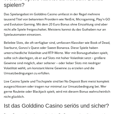
spielen?
Das Spielangebot im Golddino Casino umfasst in der Regel mehrere
tausend Titel von bekannten Providern wie NetEnt, Microgaming, Play'n GO
und Evolution Gaming. Mit dem 20 Euro Bonus ohne Einzahlung sind aber
nicht alle Spiele freigeschaltet. Meistens kannst du das Guthaben nur an
Spielautomaten einsetzen.
Beliebte Slots, die oft verfügbar sind, umfassen Klassiker wie Book of Dead,
Starburst, Gonzo's Quest oder Sweet Bonanza. Diese Spiele haben
unterschiedliche Volatilität und RTP-Werte. Wer mit Bonusguthaben spielt,
sollte sich überlegen, ob er auf Slots mit hoher Volatilität setzt – größere
Gewinne sind möglich, aber seltener – oder lieber Slots mit niedriger
Volatilität wählt, um konstant kleine Gewinne zu erzielen und die
Umsatzbedingungen zu erfüllen.
Live Casino Spiele und Tischspiele sind bei No Deposit Boni meist komplett
ausgeschlossen oder tragen nur minimal zur Umsatzbedingung bei. Wer
gerne Roulette oder Blackjack spielt, wird mit diesem Bonus wahrscheinlich
nicht glücklich.
Ist das Golddino Casino seriös und sicher?