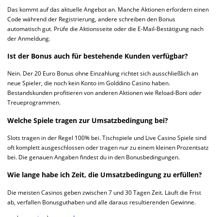
Das kommt auf das aktuelle Angebot an. Manche Aktionen erfordern einen
Code während der Registrierung, andere schreiben den Bonus
automatisch gut. Prüfe die Aktionsseite oder die E-Mail-Bestätigung nach
der Anmeldung.
Ist der Bonus auch für bestehende Kunden verfügbar?
Nein. Der 20 Euro Bonus ohne Einzahlung richtet sich ausschließlich an
neue Spieler, die noch kein Konto im Golddino Casino haben.
Bestandskunden profitieren von anderen Aktionen wie Reload-Boni oder
Treueprogrammen.
Welche Spiele tragen zur Umsatzbedingung bei?
Slots tragen in der Regel 100% bei. Tischspiele und Live Casino Spiele sind
oft komplett ausgeschlossen oder tragen nur zu einem kleinen Prozentsatz
bei. Die genauen Angaben findest du in den Bonusbedingungen.
Wie lange habe ich Zeit, die Umsatzbedingung zu erfüllen?
Die meisten Casinos geben zwischen 7 und 30 Tagen Zeit. Läuft die Frist
ab, verfallen Bonusguthaben und alle daraus resultierenden Gewinne.