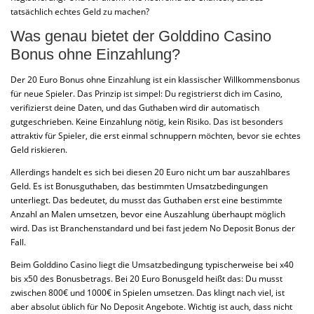
tatsächlich echtes Geld zu machen?
Was genau bietet der Golddino Casino
Bonus ohne Einzahlung?
Der 20 Euro Bonus ohne Einzahlung ist ein klassischer Willkommensbonus
für neue Spieler. Das Prinzip ist simpel: Du registrierst dich im Casino,
verifizierst deine Daten, und das Guthaben wird dir automatisch
gutgeschrieben. Keine Einzahlung nötig, kein Risiko. Das ist besonders
attraktiv für Spieler, die erst einmal schnuppern möchten, bevor sie echtes
Geld riskieren.
Allerdings handelt es sich bei diesen 20 Euro nicht um bar auszahlbares
Geld. Es ist Bonusguthaben, das bestimmten Umsatzbedingungen
unterliegt. Das bedeutet, du musst das Guthaben erst eine bestimmte
Anzahl an Malen umsetzen, bevor eine Auszahlung überhaupt möglich
wird. Das ist Branchenstandard und bei fast jedem No Deposit Bonus der
Fall.
Beim Golddino Casino liegt die Umsatzbedingung typischerweise bei x40
bis x50 des Bonusbetrags. Bei 20 Euro Bonusgeld heißt das: Du musst
zwischen 800€ und 1000€ in Spielen umsetzen. Das klingt nach viel, ist
aber absolut üblich für No Deposit Angebote. Wichtig ist auch, dass nicht