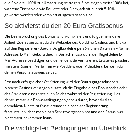
alle Spiele zu 100% zur Umsetzung beitragen. Slots tragen meist 100% bei,
während Tischspiele wie Roulette oder Blackjack oft nur mit 5-10%
gewertet werden oder komplett ausgeschlossen sind.
So aktivierst du den 20 Euro Gratisbonus
Die Beanspruchung des Bonus ist unkompliziert und folgt einem klaren
Ablauf. Zuerst besuchst du die Webseite des Golddino Casinos und klickst
auf den Registrieren-Button. Du gibst deine persönlichen Daten an – Name,
Adresse, E-Mail, Geburtsdatum. Danach musst du in der Regel deine E-
Mail-Adresse bestätigen und deine Identität verifizieren. Letzteres passiert
meistens über ein Verfahren wie PostIdent oder VideoIdent, bei dem du
deinen Personalausweis zeigst.
Erst nach erfolgreicher Verifizierung wird der Bonus gutgeschrieben.
Manche Casinos verlangen zusätzlich die Eingabe eines Bonuscodes oder
das Anklicken eines speziellen Feldes während der Registrierung. Lies
daher immer die Bonusbedingungen genau durch, bevor du dich
anmeldest. Nichts ist frustrierender als nach der Registrierung
festzustellen, dass man einen Schritt vergessen hat und den Bonus nun
nicht mehr bekommen kann.
Die wichtigsten Bedingungen im Überblick