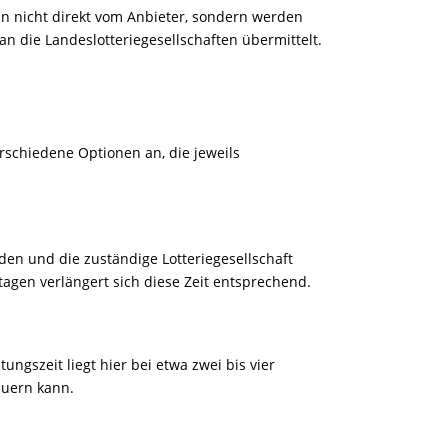
men nicht direkt vom Anbieter, sondern werden
 an die Landeslotteriegesellschaften übermittelt.
rschiedene Optionen an, die jeweils
en und die zuständige Lotteriegesellschaft
tagen verlängert sich diese Zeit entsprechend.
ngszeit liegt hier bei etwa zwei bis vier
auern kann.