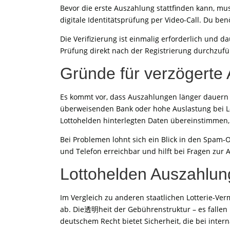
Bevor die erste Auszahlung stattfinden kann, mus
digitale Identitätsprüfung per Video-Call. Du be
Die Verifizierung ist einmalig erforderlich und 
Prüfung direkt nach der Registrierung durchzuf
Gründe für verzögerte
Es kommt vor, dass Auszahlungen länger dauern a
überweisenden Bank oder hohe Auslastung bei L
Lottohelden hinterlegten Daten übereinstimmen
Bei Problemen lohnt sich ein Blick in den Spam-O
und Telefon erreichbar und hilft bei Fragen zur A
Lottohelden Auszahlun
Im Vergleich zu anderen staatlichen Lotterie-Ver
ab. Die透明heit der Gebührenstruktur – es fallen k
deutschem Recht bietet Sicherheit, die bei inter