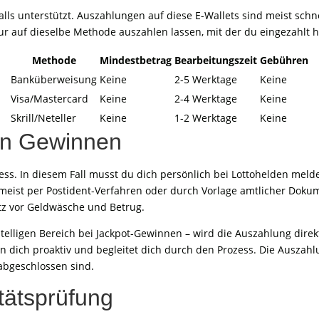
alls unterstützt. Auszahlungen auf diese E-Wallets sind meist schn
ur auf dieselbe Methode auszahlen lassen, mit der du eingezahlt h
Methode
Mindestbetrag
Bearbeitungszeit
Gebühren
Banküberweisung
Keine
2-5 Werktage
Keine
Visa/Mastercard
Keine
2-4 Werktage
Keine
Skrill/Neteller
Keine
1-2 Werktage
Keine
en Gewinnen
ess. In diesem Fall musst du dich persönlich bei Lottohelden mel
, meist per Postident-Verfahren oder durch Vorlage amtlicher Do
tz vor Geldwäsche und Betrug.
lligen Bereich bei Jackpot-Gewinnen – wird die Auszahlung direkt
den dich proaktiv und begleitet dich durch den Prozess. Die Ausza
abgeschlossen sind.
itätsprüfung