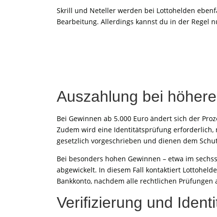
Skrill und Neteller werden bei Lottohelden ebenf
Bearbeitung. Allerdings kannst du in der Regel n
Auszahlung bei höher
Bei Gewinnen ab 5.000 Euro ändert sich der Proz
Zudem wird eine Identitätsprüfung erforderlich
gesetzlich vorgeschrieben und dienen dem Schu
Bei besonders hohen Gewinnen – etwa im sechsste
abgewickelt. In diesem Fall kontaktiert Lottohel
Bankkonto, nachdem alle rechtlichen Prüfungen 
Verifizierung und Ident