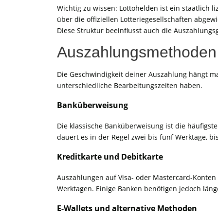
Wichtig zu wissen: Lottohelden ist ein staatlich
über die offiziellen Lotteriegesellschaften abgew
Diese Struktur beeinflusst auch die Auszahlungs
Auszahlungsmethoden
Die Geschwindigkeit deiner Auszahlung hängt maß
unterschiedliche Bearbeitungszeiten haben.
Banküberweisung
Die klassische Banküberweisung ist die häufigst
dauert es in der Regel zwei bis fünf Werktage, 
Kreditkarte und Debitkarte
Auszahlungen auf Visa- oder Mastercard-Konten si
Werktagen. Einige Banken benötigen jedoch länge
E-Wallets und alternative Methoden