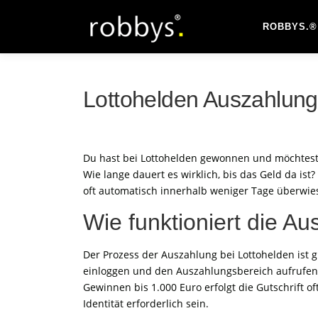
Zum
Inhalt
ROBBYS.®
springen
Lottohelden Auszahlung
Du hast bei Lottohelden gewonnen und möchtest 
Wie lange dauert es wirklich, bis das Geld da i
oft automatisch innerhalb weniger Tage überwie
Wie funktioniert die A
Der Prozess der Auszahlung bei Lottohelden ist 
einloggen und den Auszahlungsbereich aufrufen.
Gewinnen bis 1.000 Euro erfolgt die Gutschrift o
Identität erforderlich sein.