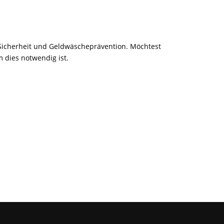
 Sicherheit und Geldwäscheprävention. Möchtest
 dies notwendig ist.