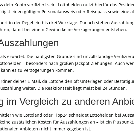
s dein Konto verifiziert sein. Lottohelden nutzt hierfür das Posti
nötigst einen gültigen Personalausweis oder Reisepass sowie eine 
dauert in der Regel ein bis drei Werktage. Danach stehen Auszahlun
ühren, damit bei einem Gewinn keine Verzögerungen entstehen.
 Auszahlungen
ls erwartet. Die häufigsten Gründe sind unvollständige Verifizier
ottohelden – besonders nach großen Jackpot-Ziehungen. Auch wen
, kann es zu Verzögerungen kommen.
rdner deiner E-Mail, da Lottohelden oft Unterlagen oder Bestätigu
uszahlung weiter. Die Reaktionszeit liegt meist bei 24 Stunden.
g im Vergleich zu anderen Anbi
mittlern wie Lottoland oder Tipp24 schneidet Lottohelden bei Ausz
eine zusätzlichen Kosten für Auszahlungen an – ist ein Pluspunkt.
nationalen Anbietern nicht immer gegeben ist.