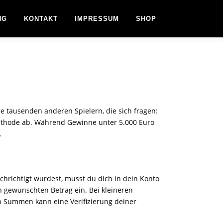
NG
KONTAKT
IMPRESSUM
SHOP
 tausenden anderen Spielern, die sich fragen:
smethode ab. Während Gewinne unter 5.000 Euro
.
chrichtigt wurdest, musst du dich in dein Konto
 gewünschten Betrag ein. Bei kleineren
en Summen kann eine Verifizierung deiner