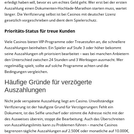
erledigt haben will, bevor es um echtes Geld geht. Wer erst bei der ersten
Auszahlung einen Dokumenten-Hochlade-Marathon starten muss, wartet
länger. Die Verifizierung selbst ist bei Casinos mit deutscher Lizenz
gesetzlich vorgeschrieben und dient dem Spielerschutz.
Prioritäts-Status für treue Kunden
Viele Casinos bieten VIP-Programme oder Treuestufen an, die schnellere
Auszahlungen beinhalten. Ein Spieler auf Stufe 3 oder höher bekommt
seine Auszahlungen oft priorisiert bearbeitet – was bei manchen Anbietern
den Unterschied zwischen 24 Stunden und 3 Werktagen ausmacht. Wer
regelmäßig spielt, sollte auf solche Programme achten und die
Bedingungen vergleichen.
Häufige Gründe für verzögerte
Auszahlungen
Nicht jede verspätete Auszahlung liegt am Casino. Unvollständige
Verifizierung ist der häufigste Grund für Verzögerungen: Fehlt ein
Dokument, ist das Selfie unscharf oder stimmt die Adresse nicht mit der
des Ausweises überein, stoppt die Bearbeitung. Auch das Überschreiten
von Auszahlungslimits kann zu Problemen führen – manche Casinos
begrenzen tägliche Auszahlungen auf 2.500€ oder monatliche auf 10.000€,