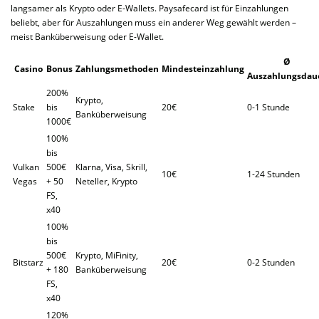
langsamer als Krypto oder E-Wallets. Paysafecard ist für Einzahlungen
beliebt, aber für Auszahlungen muss ein anderer Weg gewählt werden –
meist Banküberweisung oder E-Wallet.
Ø
Casino
Bonus
Zahlungsmethoden
Mindesteinzahlung
Auszahlungsdau
200%
Krypto,
Stake
bis
20€
0-1 Stunde
Banküberweisung
1000€
100%
bis
Vulkan
500€
Klarna, Visa, Skrill,
10€
1-24 Stunden
Vegas
+ 50
Neteller, Krypto
FS,
x40
100%
bis
500€
Krypto, MiFinity,
Bitstarz
20€
0-2 Stunden
+ 180
Banküberweisung
FS,
x40
120%