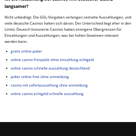
langsamer?
Nicht unbedingt. Die GGL-Vorgaben verlangen zeitnahe Auszahlungen, und
viele deutsche Casinos halten sich daran. Der Unterschied liegt eher in den
Limits: Deutsch lizenzierte Casinos haben strengere Obergrenzen für
Einzahlungen und Auszahlungen, was bei hohen Gewinnen relevant
werden kann.
gratis online poker
online casino freispiele ohne einzahlung echtgeld
online casino schnelle auszahlung deutschland
poker online free ohne anmeldung
casino mit sofortauszahlung ohne anmeldung
online casino echtgeld schnelle auszahlung