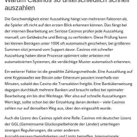
auszahlen
Die Geschwindigkeit einer Auszahlung hängt von mehreren Faktoren ab,
die Spieler oft nicht auf den ersten Blick erkennen können. Das fängt bei
der internen Bearbeitung an: Seriöse Casinos prüfen jede Auszahlung
manuell, um Geldwäsche und Betrug zu verhindern. Diese Prüfung kann
bei kleinen Beträgen unter 100€ oft automatisch geschehen, bei größeren
Summen sitzt jemand vom Support davor. Casinos mit schneller
Auszahlung haben diese Prozesse optimiert oder arbeiten mit
automatisierten Systemen, die verdächtige Muster automatisch erkennen.
Ein weiterer Faktor ist die gewählte Zahlungsmethode. Eine Auszahlung auf
eine Kryptowallet wie Bitcoin oder Ethereum passiert innerhalb von
Minuten, sobald das Casino die Transaktion freigibt. Eine Banküberweisung
dagegen durchläuft mehrere Banken und braucht selbst bei optimaler
Bearbeitung ein bis drei Werktage. Wer also auf schnelle Auszahlungen
Wert legt, sollte schon bei der Einzahlung daran denken – viele Casinos
zahlen nur auf denselben Weg aus, über den eingezahlt wurde.
Auch die Lizenz des Casinos spielt eine Rolle. Casinos mit deutscher Lizenz
der GGL (Gemeinsame Glücksspielbehörde der Länder) unterliegen
strengen Regulierungen, die unter anderem
Auszahlungsgeschwindigkeiten und Limits betreffen. Internationale