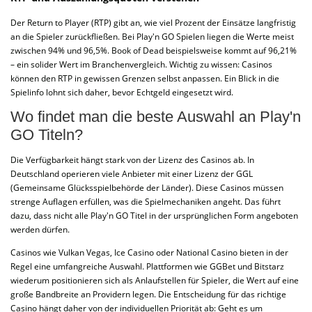
Der Return to Player (RTP) gibt an, wie viel Prozent der Einsätze langfristig
an die Spieler zurückfließen. Bei Play'n GO Spielen liegen die Werte meist
zwischen 94% und 96,5%. Book of Dead beispielsweise kommt auf 96,21%
– ein solider Wert im Branchenvergleich. Wichtig zu wissen: Casinos
können den RTP in gewissen Grenzen selbst anpassen. Ein Blick in die
Spielinfo lohnt sich daher, bevor Echtgeld eingesetzt wird.
Wo findet man die beste Auswahl an Play'n
GO Titeln?
Die Verfügbarkeit hängt stark von der Lizenz des Casinos ab. In
Deutschland operieren viele Anbieter mit einer Lizenz der GGL
(Gemeinsame Glücksspielbehörde der Länder). Diese Casinos müssen
strenge Auflagen erfüllen, was die Spielmechaniken angeht. Das führt
dazu, dass nicht alle Play'n GO Titel in der ursprünglichen Form angeboten
werden dürfen.
Casinos wie Vulkan Vegas, Ice Casino oder National Casino bieten in der
Regel eine umfangreiche Auswahl. Plattformen wie GGBet und Bitstarz
wiederum positionieren sich als Anlaufstellen für Spieler, die Wert auf eine
große Bandbreite an Providern legen. Die Entscheidung für das richtige
Casino hängt daher von der individuellen Priorität ab: Geht es um