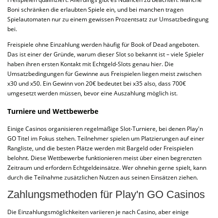
Boni schränken die erlaubten Spiele ein, und bei manchen tragen
Spielautomaten nur zu einem gewissen Prozentsatz zur Umsatzbedingung
bei.
Freispiele ohne Einzahlung werden häufig für Book of Dead angeboten.
Das ist einer der Gründe, warum dieser Slot so bekannt ist – viele Spieler
haben ihren ersten Kontakt mit Echtgeld-Slots genau hier. Die
Umsatzbedingungen für Gewinne aus Freispielen liegen meist zwischen
x30 und x50. Ein Gewinn von 20€ bedeutet bei x35 also, dass 700€
umgesetzt werden müssen, bevor eine Auszahlung möglich ist.
Turniere und Wettbewerbe
Einige Casinos organisieren regelmäßige Slot-Turniere, bei denen Play'n
GO Titel im Fokus stehen. Teilnehmer spielen um Platzierungen auf einer
Rangliste, und die besten Plätze werden mit Bargeld oder Freispielen
belohnt. Diese Wettbewerbe funktionieren meist über einen begrenzten
Zeitraum und erfordern Echtgeldeinsätze. Wer ohnehin gerne spielt, kann
durch die Teilnahme zusätzlichen Nutzen aus seinen Einsätzen ziehen.
Zahlungsmethoden für Play'n GO Casinos
Die Einzahlungsmöglichkeiten variieren je nach Casino, aber einige