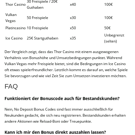
30 Freispiele / 20€
Thor Casino
x40
100€
Guthaben
Vulkan
50 Freispiele
x30
100€
Vegas
Platincasino
10 Freispiele
x50
50€
Unbegrenzt
Ice Casino
25€ Startguthaben
x35
(selten)
Der Vergleich zeigt, dass das Thor Casino mit einem ausgewogenen
Verhältnis von Bonushöhe und Umsatzbedingungen punktet. Während
Vulkan Vegas mehr Freispiele bietet, sind die Bedingungen im Ice Casino
oft etwas spielerfreundlicher. Letztlich kommt es darauf an, welche Spiele
Sie bevorzugen und wie viel Zeit Sie zum Umsetzen investieren möchten.
FAQ
Funktioniert der Bonuscode auch für Bestandskunden?
Nein, No Deposit Bonus Codes sind fast immer ausschließlich für
Neukunden gedacht, die sich neu registrieren. Bestandskunden erhalten
andere Aktionen wie Reload-Boni oder Treuepunkte.
Kann ich mir den Bonus direkt auszahlen lassen?