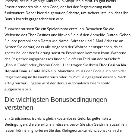
Prozess, der nur wenige Minuten in Anspruch nimmt. Es gibt nichts
Frustrierenderes als einen Code, der bei der Registrierung nicht
funktioniert. Daher hier die genauen Schritte, um sicherzustellen, dass Ihr
Bonus korrekt gutgeschrieben wird.
Zunächst müssen Sie ein Spielerkonto erstellen. Besuchen Sie die
Webseite des Thor Casinos und klicken Sie auf den Anmelde-Button. Geben
Sie Ihre persönlichen Daten wie Name, Adresse und E-Mail-Adresse an.
Achten Sie darauf, dass alle Angaben der Wahrheit entsprechen, da es
später bei der Verifizierung sonst zu Problemen kommen kann. Während
des Registrierungsprozesses finden Sie oft ein Feld mit der Aufschrift
„Bonus Code" oder „Promo Code". Hier tragen Sie Ihren
Thor Casino No
Deposit Bonus Code 2026
ein. Manchmal muss der Code auch nach der
Registrierung im Kassenbereich oder im Profil eingegeben werden. Nach
erfolgreicher Eingabe wird der Bonus automatisch Ihrem Konto
gutgeschrieben.
Die wichtigsten Bonusbedingungen
verstehen
Ein Gratisbonus ist nicht gleich kostenloses Geld. Es gelten stets
Bedingungen, die Sie erfüllen müssen, bevor Sie sich Gewinne auszahlen
lassen können. Ignorieren Sie das Kleingedruckte nicht, sonst kann die