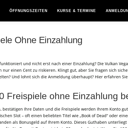
ÖFFNUNGSZEITEN
KURSE & TERMINE
ANMELDU
iele Ohne Einzahlung
unktioniert und nicht erst nach einer Einzahlung? Die Vulkan Vega
ur einen Cent zu riskieren. Klingt gut, aber Sie fragen sich siche
en? Und lohnt sich die Anmeldung überhaupt? Hier erfahren Sie a
50 Freispiele ohne Einzahlung 
h, bestätigen Ihre Daten und die Freispiele werden Ihrem Konto gut
fischen Slot – oft einen beliebten Titel wie „Book of Dead“ oder ei
 landen als Bonusgeld auf Ihrem Konto. Dieses Guthaben unterlie