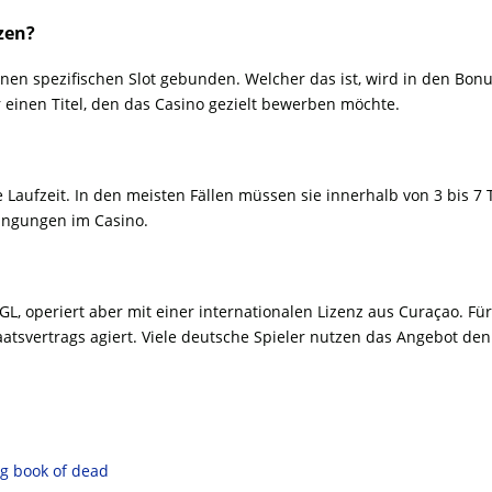
tzen?
einen spezifischen Slot gebunden. Welcher das ist, wird in den Bo
 einen Titel, den das Casino gezielt bewerben möchte.
 Laufzeit. In den meisten Fällen müssen sie innerhalb von 3 bis 7
dingungen im Casino.
L, operiert aber mit einer internationalen Lizenz aus Curaçao. Für
tsvertrags agiert. Viele deutsche Spieler nutzen das Angebot denn
ng book of dead