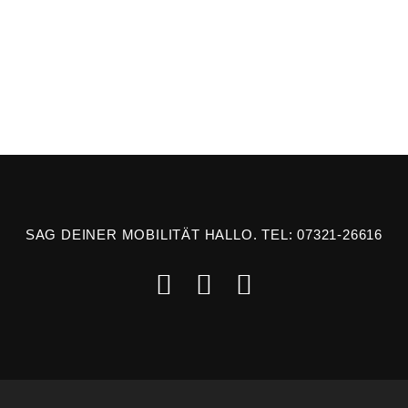
SAG DEINER MOBILITÄT HALLO. TEL: 07321-26616