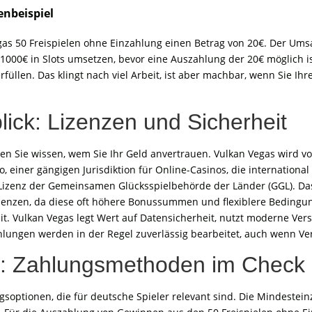
nbeispiel
s 50 Freispielen ohne Einzahlung einen Betrag von 20€. Der Umsat
000€ in Slots umsetzen, bevor eine Auszahlung der 20€ möglich ist
füllen. Das klingt nach viel Arbeit, ist aber machbar, wenn Sie Ih
ick: Lizenzen und Sicherheit
n Sie wissen, wem Sie Ihr Geld anvertrauen. Vulkan Vegas wird von 
, einer gängigen Jurisdiktion für Online-Casinos, die internationa
Lizenz der Gemeinsamen Glücksspielbehörde der Länder (GGL). Das i
zenzen, da diese oft höhere Bonussummen und flexiblere Bedingung
t. Vulkan Vegas legt Wert auf Datensicherheit, nutzt moderne Ver
ngen werden in der Regel zuverlässig bearbeitet, auch wenn Veri
n: Zahlungsmethoden im Check
gsoptionen, die für deutsche Spieler relevant sind. Die Mindestein