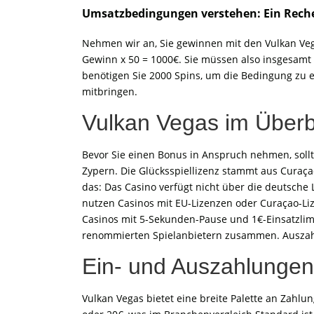
Umsatzbedingungen verstehen: Ein Reche
Nehmen wir an, Sie gewinnen mit den Vulkan Vega
Gewinn x 50 = 1000€. Sie müssen also insgesamt 1
benötigen Sie 2000 Spins, um die Bedingung zu er
mitbringen.
Vulkan Vegas im Überbl
Bevor Sie einen Bonus in Anspruch nehmen, sollte
Zypern. Die Glücksspiellizenz stammt aus Curaçao
das: Das Casino verfügt nicht über die deutsche 
nutzen Casinos mit EU-Lizenzen oder Curaçao-Li
Casinos mit 5-Sekunden-Pause und 1€-Einsatzlimi
renommierten Spielanbietern zusammen. Auszahlu
Ein- und Auszahlunge
Vulkan Vegas bietet eine breite Palette an Zahlun